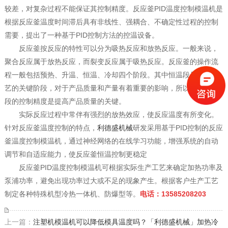
较差，对复杂过程不能保证其控制精度。反应釜PID温度控制模温机是
根据反应釜温度时间滞后具有非线性、强耦合、不确定性过程的控制
需要，提出了一种基于PID控制方法的控温设备。
反应釜按反应的特性可以分为吸热反应和放热反应。一般来说，
聚合反应属于放热反应，而裂变反应属于吸热反应。反应釜的操作流
程一般包括预热、升温、恒温、冷却四个阶段。其中恒温段是反映工
艺的关键阶段，对于产品质量和产量有着重要的影响，所以提高恒温
段的控制精度是提高产品质量的关键。
实际反应过程中常伴有强烈的放热效应，使反应温度有所变化。
针对反应釜温度控制的特点，
利德盛机械
研发采用基于PID控制的反应
釜温度控制模温机，通过神经网络的在线学习功能，增强系统的自动
调节和自适应能力，使反应釜恒温控制更稳定
反应釜PID温度控制模温机可根据实际生产工艺来确定加热功率及
泵浦功率，避免出现功率过大或不足的现象产生。根据客户生产工艺
制定各种特殊机型冷热一体机、防爆型等。
电话：13585208203
上一篇：
注塑机模温机可以降低模具温度吗？「利德盛机械」加热冷