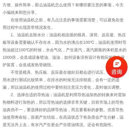
方便、操作简单，那么油温机怎么使用？有哪些要注意的事项，今天
小编就来和您分享。
在使用油温机之前，有几点注意的事项需要清楚，可以避免在使
用过程中出现异常情况发生。
1、油温机去除水分：油温机相连接的模具、滚筒、反应釜、热压
板等设备需要确认不存在水，因为水的沸点在100℃，油温机使用时导
热油超过100℃的时候，水会气化，产生蒸汽，蒸汽膨胀的体积是水的
1000倍，会造成设备喷油、溢油，如何设备没有设计有相应的安全保
护装置，会造成发热管烧毁。
不管是模具、热压板、反应釜在做好后都会进行试压、测漏，采
用水进行测试比较简单，在排水的时候无法排彻底，会有一定的遗
漏，所以油温机的使用过程中要特别注意压力变化，及时做出调整。
2、选择合适的导热油：油温机是利用导热油加热的转换来对需加
热物料进行加热的，所以导热油的选择非常关键，目前市场上的导热
油真伪不一，要选择好的品牌导热油，而且要看标的参数。劣质导热
油使用寿命短，容易产生结垢，在高温状态下有杂质会产生分解，温
度无法升上去，有水汽产生更会产生喷油情况。还会有危险性。